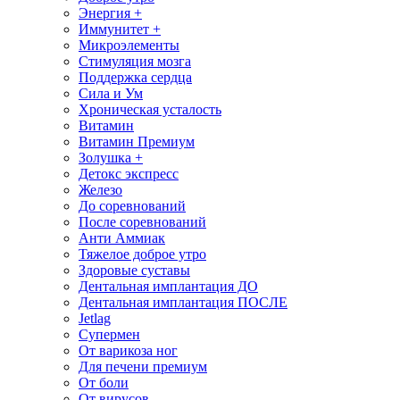
Энергия +
Иммунитет +
Микроэлементы
Стимуляция мозга
Поддержка сердца
Сила и Ум
Хроническая усталость
Витамин
Витамин Премиум
Золушка +
Детокс экспресс
Железо
До соревнований
После соревнований
Анти Аммиак
Тяжелое доброе утро
Здоровые суставы
Дентальная имплантация ДО
Дентальная имплантация ПОСЛЕ
Jetlag
Супермен
От варикоза ног
Для печени премиум
От боли
От вирусов