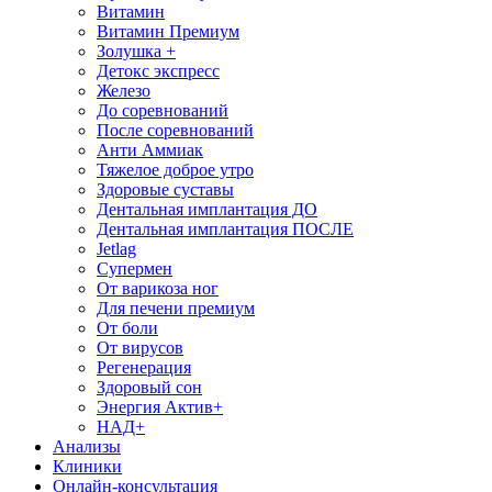
Витамин
Витамин Премиум
Золушка +
Детокс экспресс
Железо
До соревнований
После соревнований
Анти Аммиак
Тяжелое доброе утро
Здоровые суставы
Дентальная имплантация ДО
Дентальная имплантация ПОСЛЕ
Jetlag
Супермен
От варикоза ног
Для печени премиум
От боли
От вирусов
Регенерация
Здоровый сон
Энергия Актив+
НАД+
Анализы
Клиники
Онлайн-консультация